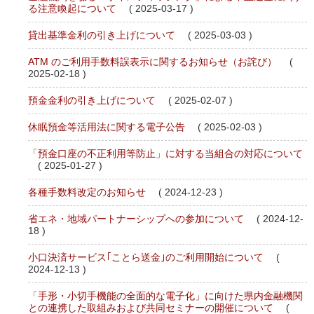
る注意喚起について
( 2025-03-17 )
貸出基準金利の引き上げについて
( 2025-03-03 )
ATM のご利用手数料誤表示に関するお知らせ（お詫び）
(
2025-02-18 )
預金金利の引き上げについて
( 2025-02-07 )
休眠預金等活用法に関する電子公告
( 2025-02-03 )
「預金口座の不正利用等防止」に対する当組合の対応について
( 2025-01-27 )
各種手数料改定のお知らせ
( 2024-12-23 )
省エネ・地域パートナーシップへの参加について
( 2024-12-
18 )
小口決済サービス｢ことら送金｣のご利用開始について
(
2024-12-13 )
「手形・小切手機能の全面的な電子化」に向けた県内金融機関
との連携した取組みおよび共同セミナーの開催について
(