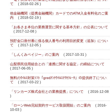
て
( 2018-02-26 )
他金融機関（提携金融機関）カードでのATM入金有料化のご案
内
( 2018-02-19 )
「お各さま本位の業務運営に関する基本方針」の公表について
( 2017-12-08 )
預貯金口座付番に係る個人番号の利用目的変更（追加）につい
て
( 2017-12-05 )
「しんくみペイジー」のご案内
( 2017-10-31 )
山梨県民信用組合との「連携に関する協定」の締結について
( 2017-06-05 )
無料のｳｲﾙｽ対策ｿﾌﾄ「gredｱﾝﾁｳｲﾙｽｱｸｾﾗﾚｰﾀ」の提供終了につい
て
( 2017-03-22 )
「リンカーズ株式会社との業務提携」について
( 2016-12-08
)
「ローンWeb完結契約サービス取扱開始」のご案内
( 2016-
10-03 )