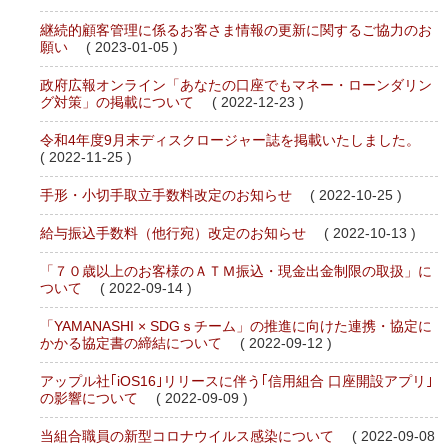
継続的顧客管理に係るお客さま情報の更新に関するご協力のお
願い
( 2023-01-05 )
政府広報オンライン「あなたの口座でもマネー・ローンダリン
グ対策」の掲載について
( 2022-12-23 )
令和4年度9月末ディスクロージャー誌を掲載いたしました。
( 2022-11-25 )
手形・小切手取立手数料改定のお知らせ
( 2022-10-25 )
給与振込手数料（他行宛）改定のお知らせ
( 2022-10-13 )
「７０歳以上のお客様のＡＴＭ振込・現金出金制限の取扱」に
ついて
( 2022-09-14 )
「YAMANASHI × SDGｓチーム」の推進に向けた連携・協定に
かかる協定書の締結について
( 2022-09-12 )
アップル社｢iOS16｣リリースに伴う｢信用組合 口座開設アプリ｣
の影響について
( 2022-09-09 )
当組合職員の新型コロナウイルス感染について
( 2022-09-08