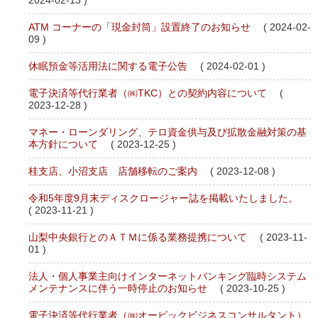
2024-02-13 )
ATM コーナーの「現金封筒」設置終了のお知らせ
( 2024-02-
09 )
休眠預金等活用法に関する電子公告
( 2024-02-01 )
電子決済等代行業者（㈱TKC）との契約内容について
(
2023-12-28 )
マネー・ローンダリング、テロ資金供与及び拡散金融対策の基
本方針について
( 2023-12-25 )
桂支店、小沼支店 店舗移転のご案内
( 2023-12-08 )
令和5年度9月末ディスクロージャー誌を掲載いたしました。
( 2023-11-21 )
山梨中央銀行とのＡＴＭに係る業務提携について
( 2023-11-
01 )
法人・個人事業主向けインターネットバンキング臨時システム
メンテナンスに伴う一時停止のお知らせ
( 2023-10-25 )
電子決済等代行業者（㈱オービックビジネスコンサルタント）