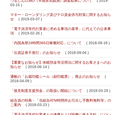
つるしんLOBO（早期景気観測）調査結果について
( 2019-
03-15 )
マネー・ローンダリング及びテロ資金供与対策に関するお知ら
せ
( 2019-03-07 )
「電子決済等代行業者に求める事項の基準」に代えての公表事
項
( 2019-02-26 )
「内国為替24時間365日稼働対応」について
( 2018-09-18 )
「出資証券不発行」のお知らせ
( 2018-09-04 )
【重要なお知らせ】休眠預金等活用法に関するお客さまへのお
知らせ
( 2018-06-14 )
通帳の「お届印鑑シール（副印鑑票）」廃止のお知らせ
(
2018-04-09 )
「後見制度支援預金」の取扱い開始について
( 2018-03-29 )
組合員の特典・「当組合ATM時間外お引出し手数料無料等」の
ご案内
( 2018-03-23 )
「電子決済等代行業者との連携および協働に係る方針」につい