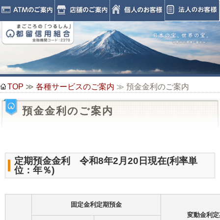
TOP
≫
各種サービスのご案内
≫ 預金金利のご案内
預金金利のご案内
定期預金金利 令和8年2月20日現在(利率単
位：年％)
固定金利定期預金
変動金利定