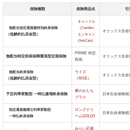
保険種類
保険商品名
引
キャンドル
無配当指定通貨建特別終身保険
（
Candle
）
オリックス生命
（低解約払戻金型）
エンキャン
(YenCan)
PRIME 特定
無配当特定疾病保障重視型定期保険
オリックス生命
疾病
ライズ
無配当終身保険
オリックス生命
（低解約払戻金型）
（
RISE
）
夢のかたち
予定利率変動型
一時払逓増終身保険
日本生命保険相
プラス
ロングドリ
指定通貨建積立利率変動型
日本生命保険相
ームGOLD3
一時払終身保険
みらい応援