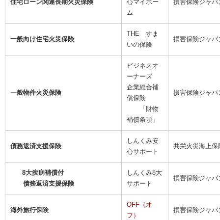
住宅ローン関連長期火災
保険
心マイホー
損害保険ジャパ
ム
THE すま
一般向け住宅火災保険
損害保険ジャパ
いの保険
ビジネスオ
ーナーズ
企業総合補
一般物件火災保険
損害保険ジャパ
償保険
「財物
補償条項」
しんくみ安
債務返済支援保険
共栄火災海上保
心サポート
8大疾病補償付
しんくみ8大
損害保険ジャパ
債務返済
支援保険
サポート
OFF（オ
海外旅行保険
損害保険ジャパ
フ）