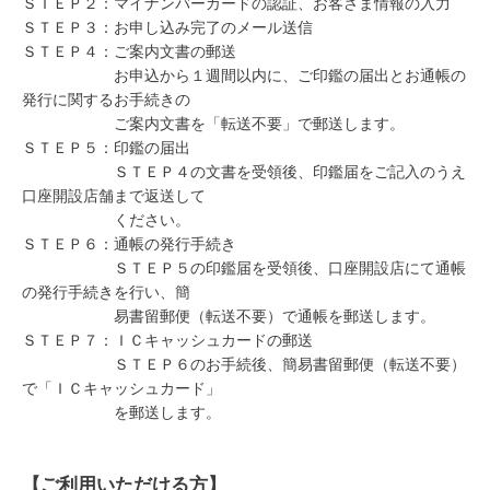
ＳＴＥＰ２：マイナンバーカードの認証、お客さま情報の入力
ＳＴＥＰ３：お申し込み完了のメール送信
ＳＴＥＰ４：ご案内文書の郵送
お申込から１週間以内に、ご印鑑の届出とお通帳の
発行に関するお手続きの
ご案内文書を「転送不要」で郵送します。
ＳＴＥＰ５：印鑑の届出
ＳＴＥＰ４の文書を受領後、印鑑届をご記入のうえ
口座開設店舗まで返送して
ください。
ＳＴＥＰ６：通帳の発行手続き
ＳＴＥＰ５の印鑑届を受領後、口座開設店にて通帳
の発行手続きを行い、簡
易書留郵便（転送不要）で通帳を郵送します。
ＳＴＥＰ７：ＩＣキャッシュカードの郵送
ＳＴＥＰ６のお手続後、簡易書留郵便（転送不要）
で「ＩＣキャッシュカード」
を郵送します。
【ご利用いただける方】