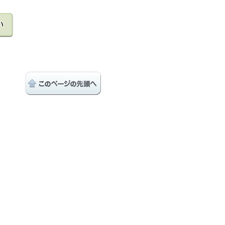
め
等や、金融商品やサービ
ける管理のため
に係る妥当性の判断のた
る場合等、適切な業務の
された場合等において、
商品やサービスの研究や
びサービスに関する各種ご