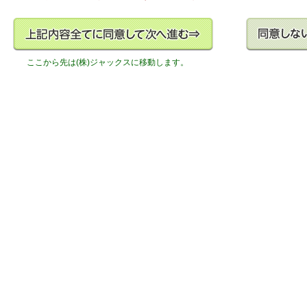
(１)各金融商品の口座開設等、金融商品やサービスの申込の受付のた
(２)犯罪による収益の移転防止に関する法律に基づくご本人様の確認
スをご利用いただく資格等の確認のため
(３)預金取引や融資取引等における期日管理等、継続的なお取引にお
ここから先は(株)ジャックスに移動します。
(４)融資のお申込や継続的なご利用等に際しての判断のため
(５)適合性の原則等に照らした判断等、金融商品及びサービスの提供
め
(６)与信事業に際して個人情報を加盟する個人信用情報機関に提供す
遂行に必要な範囲で第三者に提供するため
(７)他の事業者等から個人情報の処理の全部または一部について委託
委託された当該業務を適切に遂行するため
(８)私との契約や法律等に基づく権利の行使や業務の履行のため
(９)市場調査ならびに、データ分析やアンケートの実施等による金融
開発のため
(10)お電話によるご案内やダイレクトメールの発送等、金融商品及
提案のため
(11)提携会社等の商品やサービスの各種ご提案のため
(12)各種お取引の解約やお取引解約後の事後管理のため
(13)各種リスク管理を適切に行うため
(14)法令を遵守するため
(15)組合員資格の確認及び管理のため