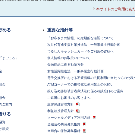
ローン債権は、債権譲渡・証券化などの形式で、他の事業者等に移
本サイトのご利用にあ
私は、その際に、私の個人情報が当該債権譲渡または証券化のために
渡先または証券化のために設立された特定目的会社等に提供される
第３条（個人信用情報機関の利用）
貯める
重要な指針等
１．私は、組合が加盟する個人信用情報機関及び同機関と提携する個
人情報(当該各機関の加盟会員によって登録される契約内容、返済状
「お客さまの情報」の定期的な確認について
機関によって登録される不渡情報、破産等の官報情報等を含む。)が
次世代育成支援対策推進法 一般事業主行動計画
組合がそれを与信取引上の判断(返済能力の調査または転居先の調査
つるしんキャッシュカードをご利用の皆様へ
に関する情報については返済能力の調査の目的に限る。以下同じ。)
「まごころ」
個人情報のお取扱いについて
意します。
金融商品に係る勧誘方針
２．組合がこの申込に関して、組合の加盟する個人信用情報機関を利
金
女性活躍推進法 一般事業主行動計画
利用した日及び本申込の内容等が同機関に１年を超えない期間登録さ
電子交換所における不渡情報の共同利用に当たっての公表
よって自己の与信取引上の判断のために利用されることに同意します
預金
ATMコーナーでの携帯電話使用禁止のお願い
３．前２項に規定する個人信用情報機関は次の通りです。各機関の加
振り込め詐欺被害者救済法に係る相談窓口のご案内
関のホームページに掲載されております。
預金
ご返済にお困りのお客さまへ
i組合が加盟する個人信用情報機関
のご案内
顧客保護管理方針
全国銀行個人信用情報センター
利益相反管理方針
借りる
http://www.zenginkyo.or.jp/pcic/index.html
ソーシャルメディア利用方針
融資
03-3214-5020
当組合の共済募集指針
け融資
ii同機関と提携する個人信用情報機関
当組合の保険募集指針