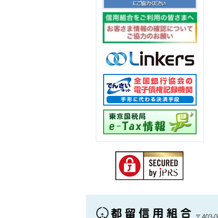
〒403-