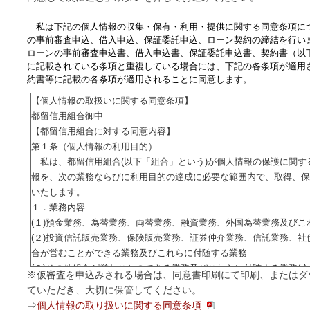
私は下記の個人情報の収集・保有・利用・提供に関する同意条項に
の事前審査申込、借入申込、保証委託申込、ローン契約の締結を行い
ローンの事前審査申込書、借入申込書、保証委託申込書、契約書（以
に記載されている条項と重複している場合には、下記の各条項が適用
約書等に記載の各条項が適用されることに同意します。
【個人情報の取扱いに関する同意条項】
都留信用組合御中
【都留信用組合に対する同意内容】
第１条（個人情報の利用目的）
私は、都留信用組合(以下「組合」という)が個人情報の保護に関す
報を、次の業務ならびに利用目的の達成に必要な範囲内で、取得、保
いたします。
１．業務内容
(１)預金業務、為替業務、両替業務、融資業務、外国為替業務及びこ
(２)投資信託販売業務、保険販売業務、証券仲介業務、信託業務、社
合が営むことができる業務及びこれらに付随する業務
(３)その他組合が営むことのできる業務及びこれらに付随する業務(
※仮審査を申込みされる場合は、同意書印刷にて印刷、またはダ
務を含む)
ていただき、大切に保管してください。
２．利用目的
⇒
個人情報の取り扱いに関する同意条項