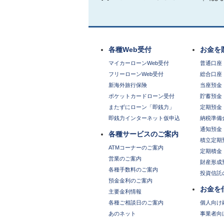
各種Web受付
お金を
マイカーローンWeb受付
普通口座
フリーローンWeb受付
総合口座
新海外旅行保険
当座預金
ポケットカードローン受付
貯蓄預金
またずにローン「即銭力」
定期預金
即銭力インターネット仮申込
納税準備
通知預金
各種サービスのご案内
積立定期
ATMコーナーのご案内
定期積金
営業のご案内
財産形成
各種手数料のご案内
投資信託
預金金利のご案内
お金を
主要金利情報
各種ご相談日のご案内
個人向け
あのネット
事業者向