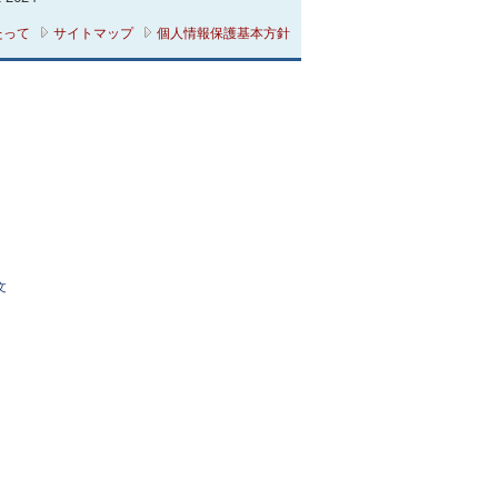
転することがあります。
たって
サイトマップ
個人情報保護基本方針
必要な範囲内で、債権譲
ことに同意します。
人信用情報機関に私の個
況等の情報のほか、当該各
登録されている場合には、
をいう。ただし、返済能力
のために利用することに同
用した場合、私は、その
れ、同機関の加盟会員に
文
。
盟資格、会員名等は各機