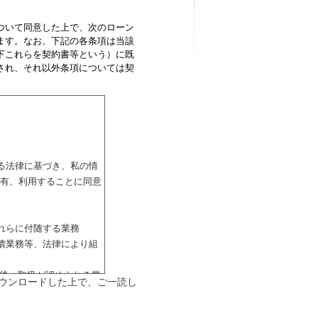
ついて同意した上で、次のローン
ます。なお、下記の各条項は当該
下これらを契約書等という）に既
され、それ以外条項については契
る法律に基づき、私の情
有、利用することに同意
れらに付随する業務
債業務等、法律により組
今後、取扱が認められる業
ウンロードした上で、ご一読し