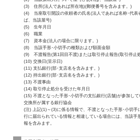
(3) 住所(法人であれば所在地)(郵便番号を含みます。)
(4) 当座取引開設の依頼者の氏名(法人であれば名称･代
ば、当該屋号)
(5) 生年月日
(6) 職業
(7) 資本金(法人の場合に限ります。)
(8) 当該手形･小切手の種類および額面金額
(9) 不渡報告(第1回目不渡)または取引停止報告(取引停止
(10) 交換日(呈示日)
(11) 支払銀行(部･支店名を含みます。)
(12) 持出銀行(部･支店名を含みます。)
(13) 不渡事由
(14) 取引停止処分を受けた年月日
(15) 不渡となった手形･小切手の支払銀行(店舗)が参加
交換所が属する銀行協会
(注) 上記(1)～(3)に係る情報で、不渡となった手形･小
行に届出られている情報と相違している場合には、当該手
報を含みます。