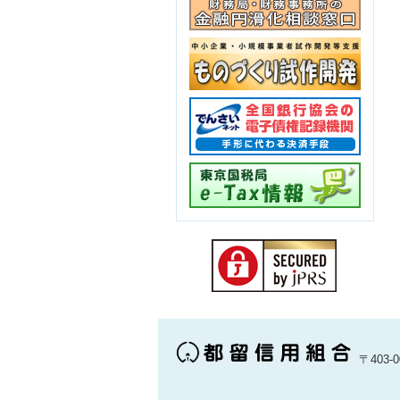
〒403-