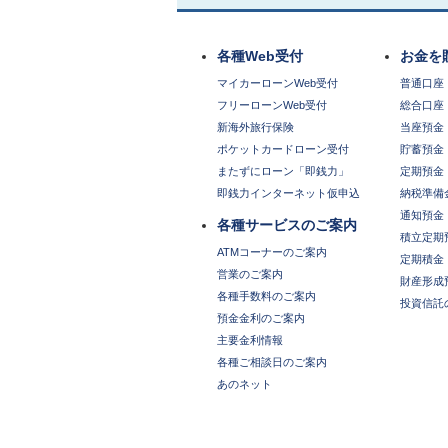
各種Web受付
お金を
マイカーローンWeb受付
普通口座
フリーローンWeb受付
総合口座
新海外旅行保険
当座預金
ポケットカードローン受付
貯蓄預金
またずにローン「即銭力」
定期預金
即銭力インターネット仮申込
納税準備
通知預金
各種サービスのご案内
積立定期
ATMコーナーのご案内
定期積金
営業のご案内
財産形成
各種手数料のご案内
投資信託
預金金利のご案内
主要金利情報
各種ご相談日のご案内
あのネット