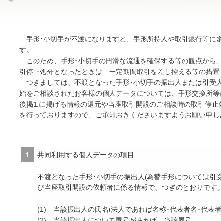
手形･小切手が不渡になりますと、手形所持人や取引銀行等に
す。
このため、手形･小切手の円滑な流通を確保する等の観点から、
引停止処分となったときは、一定期間取引を差し控える等の措置
つきましては、不渡となった手形･小切手の振出人または引受
始をご相談されたお客様の個人データについては、手形交換所等
後掲1.に掲げる情報の還元や当座取引開設のご相談時の取引停
を行っておりますので、ご承知おきくださいますようお願い申し
共同利用する個人データの項目
不渡となった手形･小切手の振出人(為替手形については引
び当座取引開設の依頼者に係る情報で、つぎのとおりです
(1) 当該振出人の氏名(法人であれば名称･代表者名･代表
(2) 当該振出人について屋号があれば、当該屋号