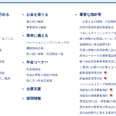
貯める
お金を借りる
重要な指針等
個人向け融資
「お客さまの情報」の定期
事業者向け融資
次世代育成支援対策推進法
つるしんキャッシュカード
将来に備える
「まごころ」
個人情報のお取扱いについ
リレーションシップバンキングの
金融商品に係る勧誘方針
機能強化計画
金
不渡り情報の共同利用にあ
取り扱い保険・共済商品一覧
ATMコーナーでの携帯電話
預金
振り込め詐欺被害者救済法
年金コーナー
ご返済にお困りのお客さま
年金相談会
預金
顧客保護管理方針
年金お受取り指定の特典
のご案内
利益相反管理方針
役に立つ年金豆知識
ソーシャルメディア利用方
企業支援
当組合の共済募集指針
当組合の保険募集指針
採用情報
受領証(預り証・受取書)の
貸付条件の変更等の申込み
反社会的勢力に対する基本