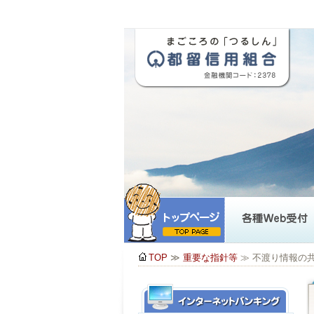
TOP
≫
重要な指針等
≫ 不渡り情報の