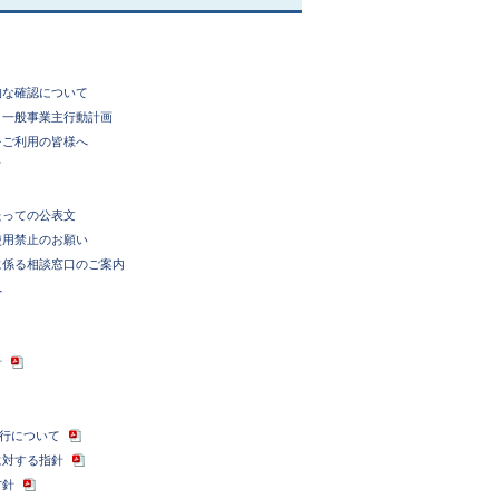
的な確認について
 一般事業主行動計画
をご利用の皆様へ
て
たっての公表文
使用禁止のお願い
に係る相談窓口のご案内
へ
針
発行について
に対する指針
方針