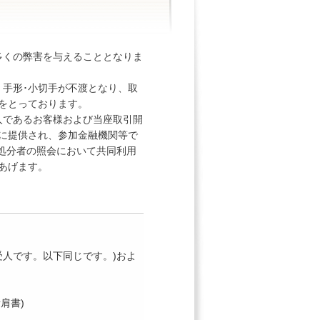
多くの弊害を与えることとなりま
手形･小切手が不渡となり、取
をとっております。
人であるお客様および当座取引開
に提供され、参加金融機関等で
止処分者の照会において共同利用
あげます。
受人です。以下同じです。)およ
。
者肩書)