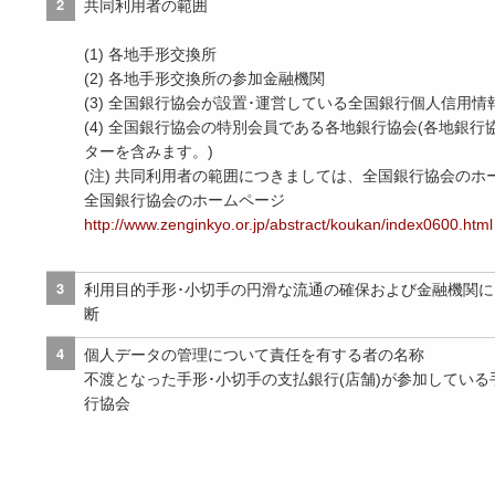
共同利用者の範囲
(1) 各地手形交換所
(2) 各地手形交換所の参加金融機関
(3) 全国銀行協会が設置･運営している全国銀行個人信用
(4) 全国銀行協会の特別会員である各地銀行協会(各地銀
ターを含みます。)
(注) 共同利用者の範囲につきましては、全国銀行協会の
全国銀行協会のホームページ
http://www.zenginkyo.or.jp/abstract/koukan/index0600.html
利用目的手形･小切手の円滑な流通の確保および金融機関
断
個人データの管理について責任を有する者の名称
不渡となった手形･小切手の支払銀行(店舗)が参加してい
行協会